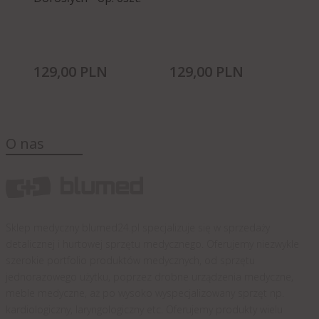
129,
00
PLN
129,
00
PLN
26
O nas
Sklep medyczny blumed24.pl specjalizuje się w sprzedaży
detalicznej i hurtowej sprzętu medycznego. Oferujemy niezwykle
szerokie portfolio produktów medycznych, od sprzętu
jednorazowego użytku, poprzez drobne urządzenia medyczne,
meble medyczne, aż po wysoko wyspecjalizowany sprzęt np.
kardiologiczny, laryngologiczny etc. Oferujemy produkty wielu