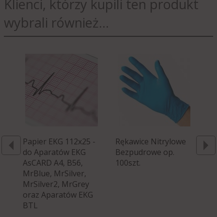
Klienci, którzy kupili ten produkt
wybrali również...
Papier EKG 112x25 -
Rękawice Nitrylowe
Po
do Aparatów EKG
Bezpudrowe op.
na
AsCARD A4, B56,
100szt.
Ro
MrBlue, MrSilver,
MrSilver2, MrGrey
oraz Aparatów EKG
BTL