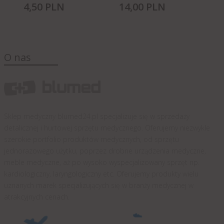
4,
50
PLN
14,
00
PLN
28
O nas
Sklep medyczny blumed24.pl specjalizuje się w sprzedaży
detalicznej i hurtowej sprzętu medycznego. Oferujemy niezwykle
szerokie portfolio produktów medycznych, od sprzętu
jednorazowego użytku, poprzez drobne urządzenia medyczne,
meble medyczne, aż po wysoko wyspecjalizowany sprzęt np.
kardiologiczny, laryngologiczny etc. Oferujemy produkty wielu
uznanych marek specjalizujących się w branży medycznej w
atrakcyjnych cenach.