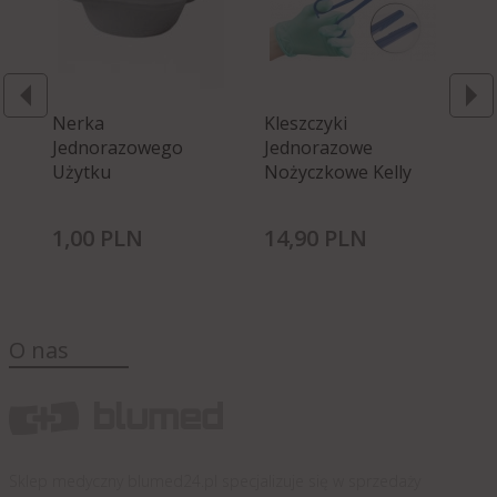
Nerka
Kleszczyki
Pe
Jednorazowego
Jednorazowe
Je
Użytku
Nożyczkowe Kelly
Gi
Pi
1,
00
PLN
14,
90
PLN
9,
O nas
Sklep medyczny blumed24.pl specjalizuje się w sprzedaży