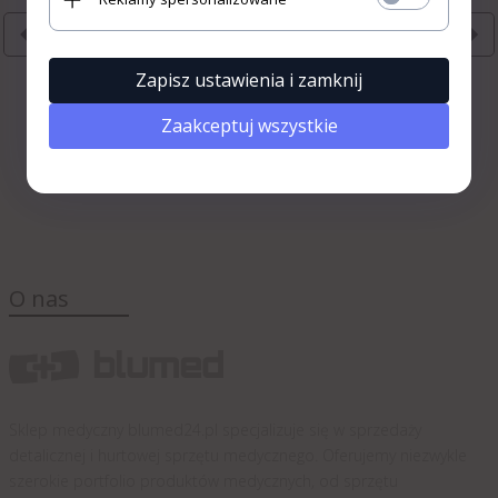
Wchodzę
«
»
Rezygnuję
Terapia Falami
Stolik do Aparatury
Pr
Uderzeniowymi BTL-
BTL BTL-Physio
Ud
Zapisz ustawienia i zamknij
6000 SWT Easy
Ró
Zaakceptuj wszystkie
O nas
Sklep medyczny blumed24.pl specjalizuje się w sprzedaży
detalicznej i hurtowej sprzętu medycznego. Oferujemy niezwykle
szerokie portfolio produktów medycznych, od sprzętu