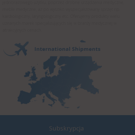
jednorazowego użytku, poprzez drobne urządzenia medyczne,
meble medyczne, aż po wysoko wyspecjalizowany sprzęt np.
kardiologiczny, laryngologiczny etc. Oferujemy produkty wielu
uznanych marek specjalizujących się w branży medycznej w
atrakcyjnych cenach.
Subskrypcja