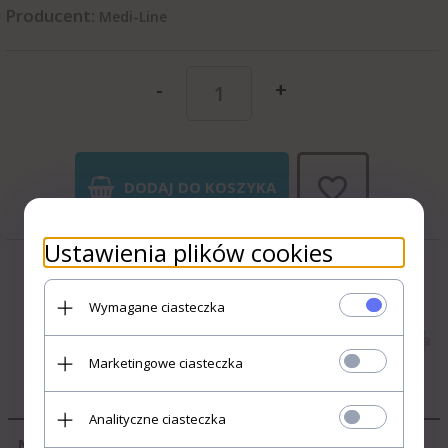
Producent:
Medi-Line
-
+
DODAJ DO KOSZYKA
Ustawienia plików cookies
Wymagane ciasteczka
POTWIERDZAM, ŻE JESTEM
UŻYTKOWNIKIEM
Marketingowe ciasteczka
PROFESJONALNYM Zawartość
strony przeznaczona jest dla
OPIS PRODUKTU
profesjonalnych użytkowników
Analityczne ciasteczka
wykonujących zawody
Niskopienący preparat do mycia podłóg
medyczne lub zajmujących się