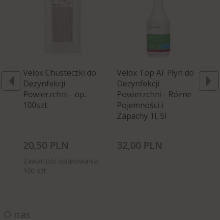
Velox Chusteczki do
Velox Top AF Płyn do
Qu
Dezynfekcji
Dezynfekcji
do
Powierzchni - op.
Powierzchni - Różne
Po
100szt.
Pojemności i
Po
Zapachy 1l, 5l
20,
50
PLN
32,
00
PLN
75
Zawartość opakowania:
100 szt.
O nas