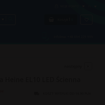
MOJE KONTO
PL
categories_searcher
Koszyk
0
Infolinia: +48 694 229 999
następny
 Heine EL10 LED Ścienna
zie
KOSZT WYSYŁKI OD:
16.90 PLN