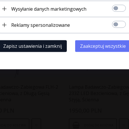
Wysyłanie danych marketingowych
ZAPISUJĘ SIĘ
Wchodzę »
« Rezygnuję
Reklamy spersonalizowane
Zapisz ustawienia i zamknij
Zaakceptuj wszystkie
adawczo-Zabiegowa FLH-2
Lampa Badawczo-Zabiegow
ieniowa, z Długą Gęsią
233Z LED Bezcieniowa, z Gę
cienna
Szyją, Ścienna
0
PLN
1950,
00
PLN
ODAJ DO KOSZYKA
DODAJ DO KOSZYKA