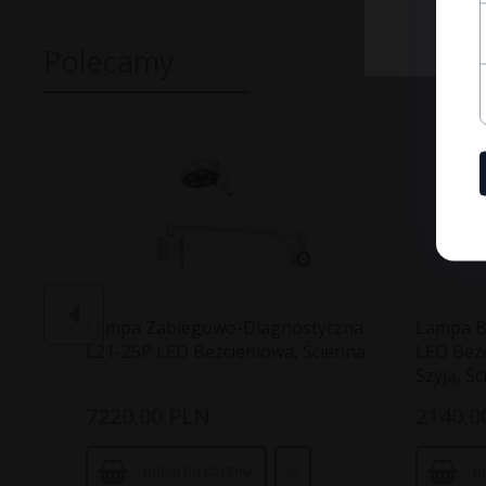
Polecamy
Lampa Zabiegowo-Diagnostyczna
Lampa B
L21-25P LED Bezcieniowa, Ścienna
LED Bezc
Szyją, Ś
7220,
00
PLN
2140,
0
DODAJ DO KOSZYKA
D