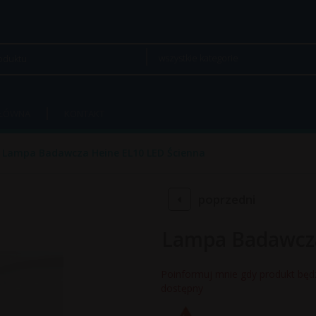
wszystkie kategorie
GŁÓWNA
KONTAKT
Lampa Badawcza Heine EL10 LED Ścienna
poprzedni
Lampa Badawcza
Poinformuj mnie gdy produkt będ
dostępny