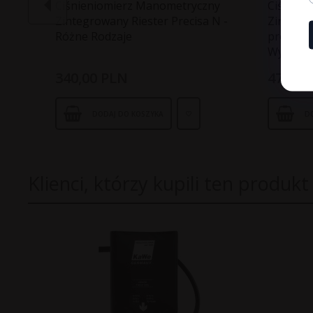
Ciśnieniomierz Manometryczny
Ciśnien
Zintegrowany Riester Precisa N -
Zintegro
Różne Rodzaje
proof - 
Wytrzym
340,
00
PLN
475,
00
DODAJ DO KOSZYKA
D
Klienci, którzy kupili ten produkt