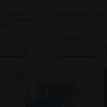
owany Ciśnieniomierz
Tablica Okulistyczna Snellen
wy Typ Palm NOVAMA
Różne Rodzaje
es DURA
PLN
28,
90
PLN
ODAJ DO KOSZYKA
DODAJ DO KOSZYKA