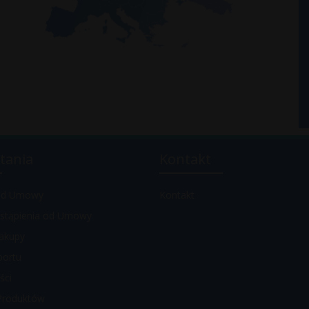
tania
Kontakt
 od Umowy
Kontakt
stąpienia od Umowy
akupy
portu
ści
Produktów