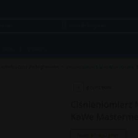
wszystkie kategorie
GŁÓWNA
KONTAKT
anometryczne Zintegrowane
Ciśnieniomierz Manometryczny 
poprzedni
Ciśnieniomierz
KaWe Masterme
PRODUKT DOSTĘPNY!