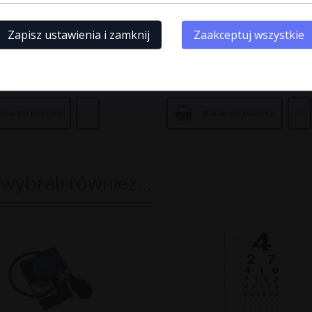
iomierz Manometryczny
Ciśnieniomierz Manometry
wany Riester R1 shock-
Zintegrowany Riester ri-sa
Zapisz ustawienia i zamknij
Zaakceptuj wszystkie
Różne Rodzaje, Bardzo
Rodzaje i Kolory
ały!
PLN
295,
00
PLN
ODAJ DO KOSZYKA
DODAJ DO KOSZYKA
 wybrali również...