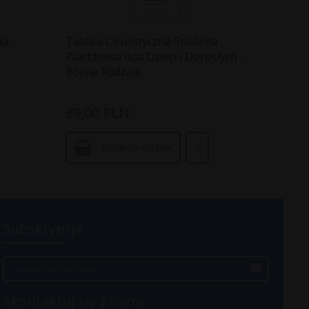
a -
Tablica Okulistyczna Snellena
Plastikowa doa Dzieci i Dorosłych -
Różne Rodzaje
89,
00
PLN
DODAJ DO KOSZYKA
Subskrypcja
Skontaktuj się z nami