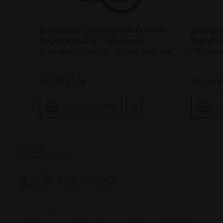
Mankiet do Ciśnieniomierzy KaWe
Zintegr
MASTERMED A1 - dla Dzieci,
Zegaro
Dorosłych, Otyłych - Różne Rodzaje
PROseri
54,
00
PLN
86,
00
DODAJ DO KOSZYKA
D
O nas
Sklep medyczny blumed24.pl specjalizuje się w sprzedaży
detalicznej i hurtowej sprzętu medycznego. Oferujemy