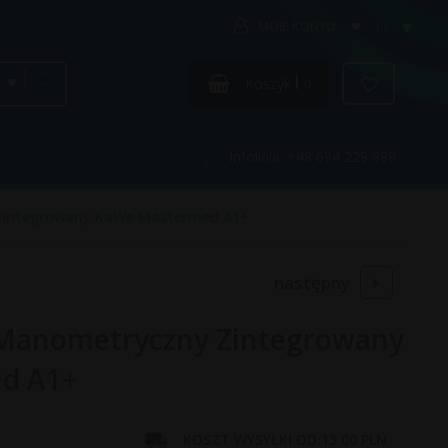
MOJE KONTO
PL
categories_searcher
Koszyk
0
Infolinia: +48 694 229 999
Zintegrowany KaWe Mastermed A1+
następny
 Manometryczny Zintegrowany
d A1+
KOSZT WYSYŁKI OD:
15.00 PLN