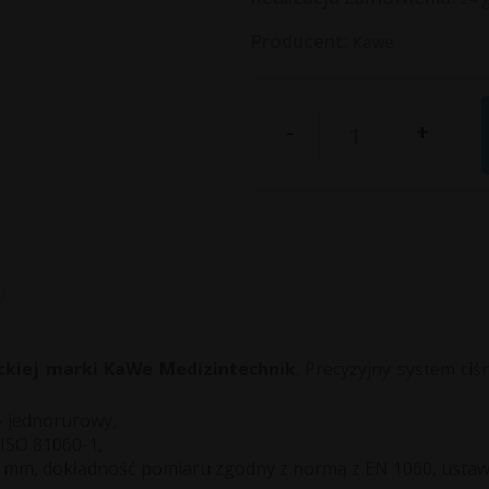
Producent:
Kawe
-
+
w
ckiej marki KaWe Medizintechnik
. Precyzyjny system c
- jednorurowy,
ISO 81060-1,
0 mm, dokładność pomiaru zgodny z normą z EN 1060, ustawi