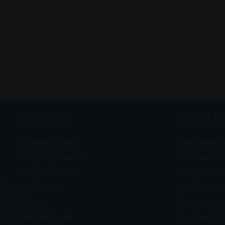
niezwykle szerokie portfolio produktów medycznych, od
sprzętu jednorazowego użytku, poprzez drobne urządzenia
medyczne, meble medyczne, aż po wysoko wyspecjalizowany
sprzęt np. kardiologiczny, laryngologiczny etc. Oferujemy
produkty wielu uznanych marek specjalizujących się w branży
medycznej w atrakcyjnych cenach.
Informacje
Częste Py
Regulamin Sklepu
Odstąpienie
Polityka Prywatności
Formularz Od
Polityka Cookies
Bezpieczne Z
Mapa Strony
Koszty Trans
O Nas
Formy Płatno
Dla Dostawców
Dostępność 