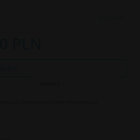
0
PLN
duktu:
-- wybierz --
metryczny Zintegrowany KaWe Mastermed A1
godzin