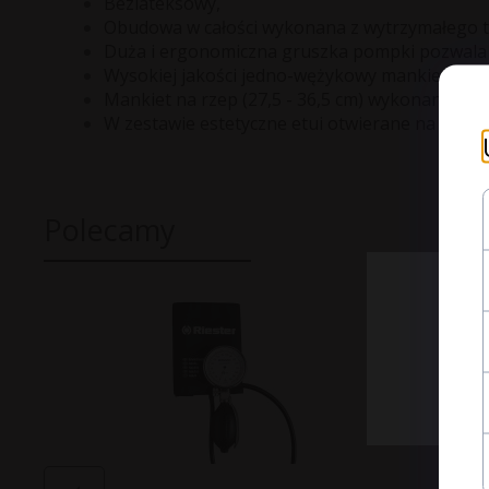
Bezlateksowy,
Obudowa w całości wykonana z wytrzymałego 
Duża i ergonomiczna gruszka pompki pozwala n
Wysokiej jakości jedno-wężykowy mankiet,
bio
Mankiet na rzep (27,5 - 36,5 cm) wykonany z
W zestawie estetyczne etui otwierane na zamek
Polecamy