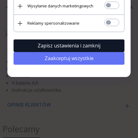
używaniem bądź obrotem
Wysyłanie danych marketingowych
Duży, czytelny ekran LCD podświetlany na
wyrobami medycznymi w
niebiesko
ramach czynności zawodowych.
Reklamy spersonalizowane
Wchodzę
«
»
Rezygnuję
Zapisz ustawienia i zamknij
Zawartość zestawu:
Zaakceptuj wszystkie
Ciśnieniomierz
Mankiet komfortowy dla dorosłych 22 – 42 cm
Zasilacz
4 baterie AA
Instrukcja użytkownika
OPINIE KLIENTÓW
Polecamy