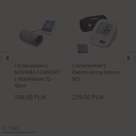
Ciśnieniomierz
Ciśnieniomierz
Ci
NOVAMA COMFORT
Elektroniczny Omron
El
z Mankietem 22-
M3
M3
42cm
199,
00
PLN
229,
00
PLN
26
O nas