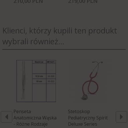
210,
00
PLN
219,
00
PLN
22
Klienci, którzy kupili ten produkt
wybrali również...
Penseta
Stetoskop
Li
Anatomiczna Wąska
Pediatryczny Spirit
- Różne Rodzaje
Deluxe Series