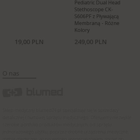
Pediatric Dual Head
Stethoscope CK-
S606PF z Pływającą
Membraną - Różne
Kolory
19,
00
PLN
249,
00
PLN
38
O nas
Sklep medyczny blumed24.pl specjalizuje się w sprzedaży
detalicznej i hurtowej sprzętu medycznego. Oferujemy niezwykle
szerokie portfolio produktów medycznych, od sprzętu
jednorazowego użytku, poprzez drobne urządzenia medyczne,
meble medyczne, aż po wysoko wyspecjalizowany sprzęt np.