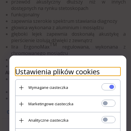
przewód akustyczny dłuższy niż w innych
dostępnych na rynku stetoskopach
funkcjonalny
zapewnia szerokie spektrum stawiania diagnozy
głowica wykonana z aluminium i mosiądzu
głęboki lejek zapewnia doskonałą akustykę a
pierścienie izolują dźwięki z zewnątrz
TM
lira ErgonoMax
regulowana, wykonana z
chromowanego mosiądzu
przewód w kształcie Y
dożywotnia gwarancja!
Ustawienia plików cookies
Akcesoria:
2 pary zapasowych miękkich oliwek MDF
TM
ComfortSeal
,
Wymagane ciasteczka
ultra-delikatna membrana,
POTWIERDZAM, ŻE JESTEM
identyfikator.
UŻYTKOWNIKIEM
Marketingowe ciasteczka
PROFESJONALNYM Zawartość
strony przeznaczona jest dla
OPINIE KLIENTÓW
profesjonalnych użytkowników
Analityczne ciasteczka
wykonujących zawody medyczne
lub zajmujących się używaniem