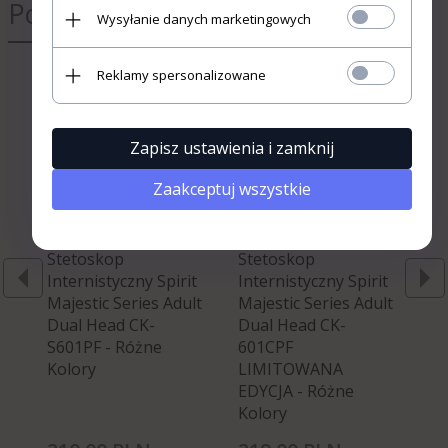
Polecamy
bądź obrotem wyrobami
Wysyłanie danych marketingowych
medycznymi w ramach czynności
zawodowych.
Reklamy spersonalizowane
Wchodzę
«
»
Rezygnuję
Zapisz ustawienia i zamknij
Zaakceptuj wszystkie
Stetoskop
Stetoskop
St
Internistyczny Spirit
Internistyczny Spirit
In
Majestic Series Adult
Majestic Series Adult
Ma
Dual Head CK-
Dual Head CK-
Du
S601PF - Różne
601CPF
S6
Kolory
LIMITOWANA
Ed
EDYCJA - Różne
Kolory