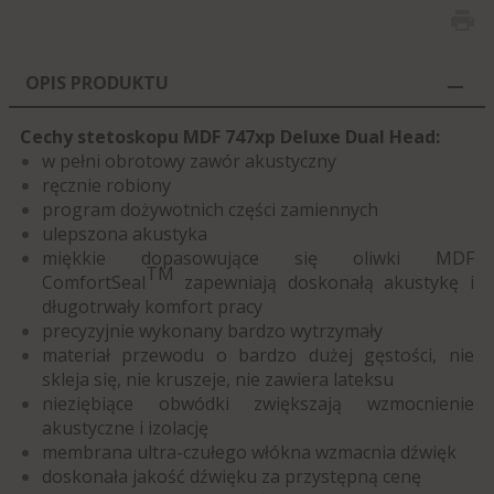
OPIS PRODUKTU
Cechy stetoskopu MDF 747xp Deluxe Dual Head:
w pełni obrotowy zawór akustyczny
ręcznie robiony
program dożywotnich części zamiennych
ulepszona akustyka
miękkie dopasowujące się oliwki MDF
TM
ComfortSeal
zapewniają doskonałą akustykę i
długotrwały komfort pracy
precyzyjnie wykonany bardzo wytrzymały
materiał przewodu o bardzo dużej gęstości, nie
skleja się, nie kruszeje, nie zawiera lateksu
nieziębiące obwódki zwiększają wzmocnienie
akustyczne i izolację
membrana ultra-czułego włókna wzmacnia dźwięk
doskonała jakość dźwięku za przystępną cenę