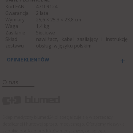
Kod EAN
47109124
Gwarancja
2 lata
Wymiary
25,6 × 25,3 × 23,8 cm
Waga
1,4 kg
Zasilanie
Sieciowe
Skład
nawilżacz, kabel zasilający i instrukcję
zestawu
obsługi w języku polskim
OPINIE KLIENTÓW
O nas
Sklep medyczny blumed24.pl specjalizuje się w sprzedaży
detalicznej i hurtowej sprzętu medycznego. Oferujemy niezwykle
szerokie portfolio produktów medycznych, od sprzętu