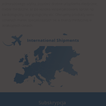
jednorazowego użytku, poprzez drobne urządzenia medyczne,
meble medyczne, aż po wysoko wyspecjalizowany sprzęt np.
kardiologiczny, laryngologiczny etc. Oferujemy produkty wielu
uznanych marek specjalizujących się w branży medycznej w
atrakcyjnych cenach.
Subskrypcja