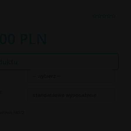
00
PLN
duktu:
-- wybierz --
e:
standardowe wyposażenie
zwiowa MD/2