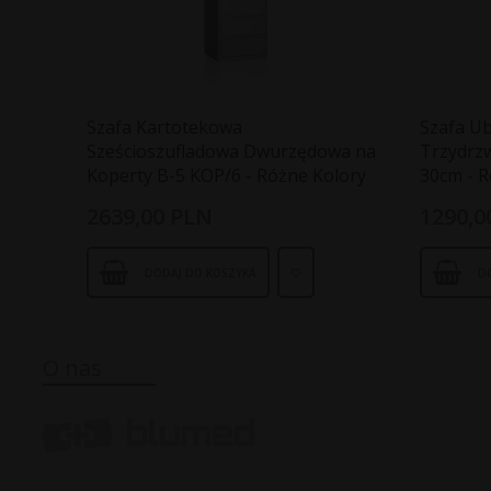
Szafa Kartotekowa
Szafa U
Sześcioszufladowa Dwurzędowa na
Trzydrz
Koperty B-5 KOP/6 - Różne Kolory
30cm - R
2639,
00
PLN
1290,
0
DODAJ DO KOSZYKA
D
O nas