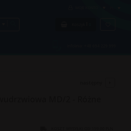
MOJE KONTO
PL
categories_searcher
Koszyk
0
Infolinia: +48 694 229 999
następny
Dwudrzwiowa MD/2 - Różne
KOSZT WYSYŁKI OD:
159.00 PLN