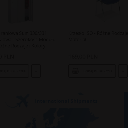
braniowa Sum 330/331
Krzesło ISO - Różne Rodzaje
wiowa - Szerokość Modułu
Materiał
óżne Rodzaje i Kolory
0
PLN
169,
00
PLN
ODAJ DO KOSZYKA
DODAJ DO KOSZYKA