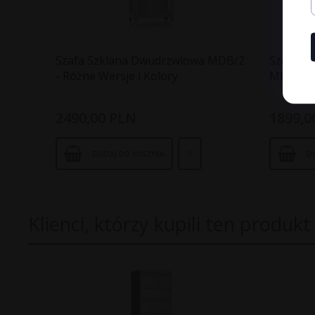
Szafa Szklana Dwudrzwiowa MDB/2
Szafa S
- Różne Wersje i Kolory
MDB/1 - 
2490,
00
PLN
1899,
0
DODAJ DO KOSZYKA
D
Klienci, którzy kupili ten produkt