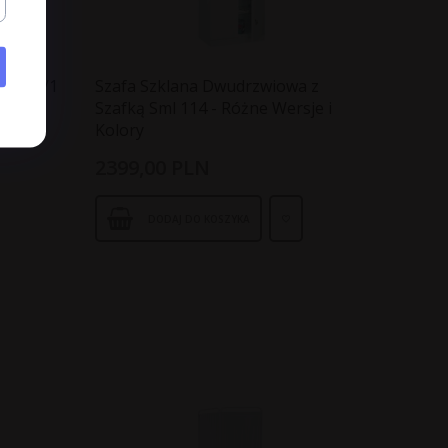
wa MD/1
Szafa Szklana Dwudrzwiowa z
Szafką Sml 114 - Różne Wersje i
Kolory
2399,
00
PLN
DODAJ DO KOSZYKA