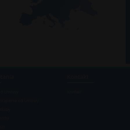
tania
Kontakt
 od Umowy
Kontakt
stąpienia od Umowy
akupy
portu
ści