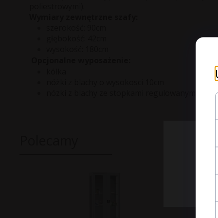
poliestrowymi).
Wymiary zewnętrzne szafy:
szerokość: 90cm
głębokość: 42cm
wysokość: 180cm
Opcjonalne wyposażenie:
kółka
nóżki z blachy o wysokosci 10cm
nózki z blachy ze stopkami regulowanymi
Polecamy