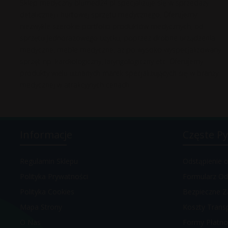
Sklep medyczny blumed24.pl specjalizuje się w sprzedaży
detalicznej i hurtowej sprzętu medycznego. Oferujemy
niezwykle szerokie portfolio produktów medycznych, od
sprzętu jednorazowego użytku, poprzez drobne urządzenia
medyczne, meble medyczne, aż po wysoko wyspecjalizowany
sprzęt np. kardiologiczny, laryngologiczny etc. Oferujemy
produkty wielu uznanych marek specjalizujących się w branży
medycznej w atrakcyjnych cenach.
Informacje
Częste Py
Regulamin Sklepu
Odstąpienie
Polityka Prywatności
Formularz Od
Polityka Cookies
Bezpieczne Z
Mapa Strony
Koszty Trans
O Nas
Formy Płatno