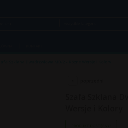
wszystkie kategorie
GŁÓWNA
KONTAKT
zafa Szklana Dwudrzwiowa MD/2 - Różne Wersje i Kolory
poprzedni
Szafa Szklana 
Wersje i Kolory
PRODUKT DOSTĘPNY!