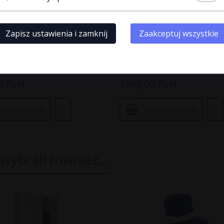
Zapisz ustawienia i zamknij
Zaakceptuj wszystkie
zklana Jednodrzwiowa
Szafa Szklana Jednodrzwio
Różne Wersje i Kolory
- Różne Wersje i Kolory
0
PLN
1590,
00
PLN
ODAJ DO KOSZYKA
DODAJ DO KOSZYKA
 wybrali również...