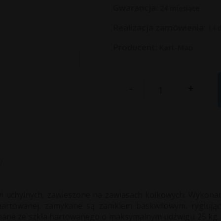
Gwarancja:
24 miesiące
Realizacja zamówienia:
14 d
Producent:
Kart-Map
-
+
w
i uchylnych, zawieszone na zawiasach kołkowych. Wykonana
 hartowanej, zamykane są zamkiem baskwilowym, rygluj
onane ze szkła hartowanego o maksymalnym udźwigu 25 kg.