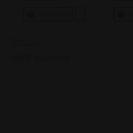
DODAJ DO KOSZYKA
D
O nas
Sklep medyczny blumed24.pl specjalizuje się w sprzedaży
detalicznej i hurtowej sprzętu medycznego. Oferujemy
niezwykle szerokie portfolio produktów medycznych, od
sprzętu jednorazowego użytku, poprzez drobne urządzenia
medyczne, meble medyczne, aż po wysoko wyspecjalizowany
sprzęt np. kardiologiczny, laryngologiczny etc. Oferujemy
produkty wielu uznanych marek specjalizujących się w branży
medycznej w atrakcyjnych cenach.