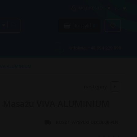
MOJE KONTO
PL
categories_searcher
Koszyk
0
Infolinia: +48 694 229 999
VIVA ALUMINIUM
następny
do Masażu VIVA ALUMINIUM
KOSZT WYSYŁKI OD:
29.00 PLN