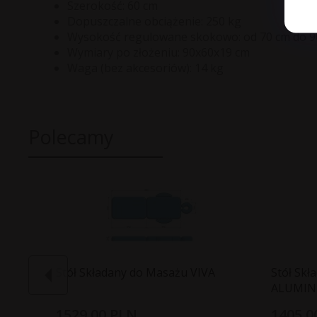
Szerokość: 60 cm
Dopuszczalne obciążenie: 250 kg
Wysokość regulowane skokowo: od 70 cm do 9
Wymiary po złożeniu: 90x60x19 cm
Waga (bez akcesoriów): 14 kg
Polecamy
Stół Składany do Masażu VIVA
Stół Sk
ALUMIN
1529,
00
PLN
1405,
0