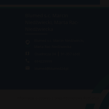
Blumed s.c. Marcin
Niedźwiecki, Marta Rac-
Niedźwiecka
Blumed s.c. Marcin Niedźwiecki,
Marta Rac-Niedźwiecka
Osadnicza 34
91-357
Łódź
694229999
blumed@blumed24.pl
Informacja o cookies
|
sklep internetowy
RedCart.pl