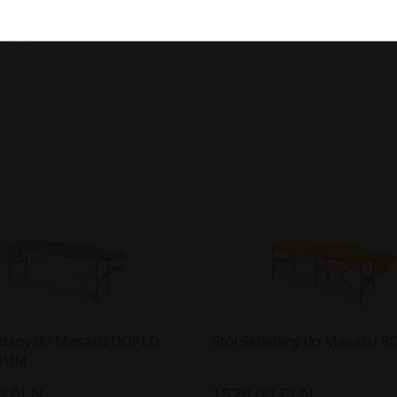
0 cm
ładany do Masażu DOPLO
Stół Składany do Masażu R
IUM
0
PLN
1529,
00
PLN