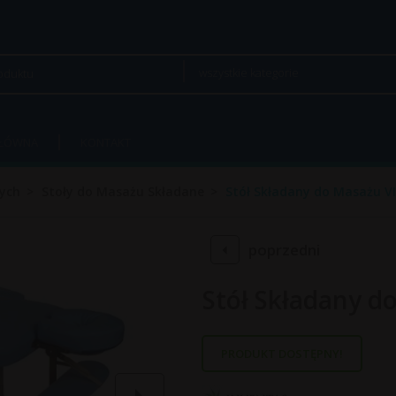
wszystkie kategorie
GŁÓWNA
KONTAKT
ych
Stoły do Masażu Składane
Stół Składany do Masażu 
poprzedni
Stół Składany 
PRODUKT DOSTĘPNY!