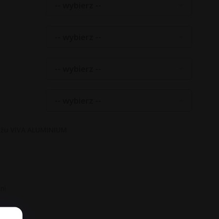
-- wybierz --
-- wybierz --
-- wybierz --
-- wybierz --
ażu VIVA ALUMINIUM
ni