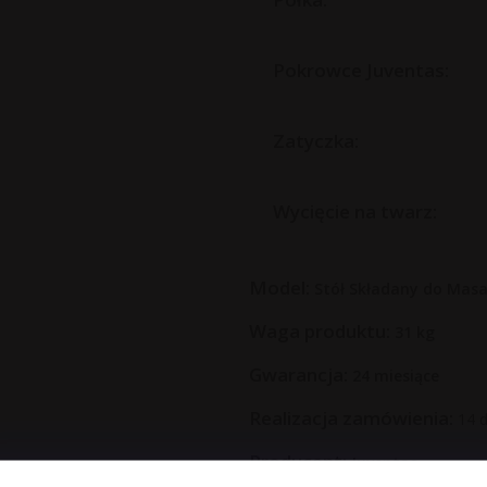
Pokrowce Juventas:
Zatyczka:
Wycięcie na twarz:
Model:
Stół Składany do Mas
Waga produktu:
31
kg
Gwarancja:
24 miesiące
Realizacja zamówienia:
14 d
Producent:
Juventas