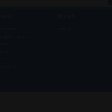
tania
Kontakt
 od Umowy
Kontakt
stąpienia od Umowy
akupy
portu
ści
Produktów