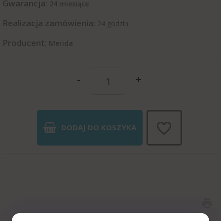
Gwarancja:
24 miesiące
Realizacja zamówienia:
24 godzin
Producent:
Merida
-
+
DODAJ DO KOSZYKA