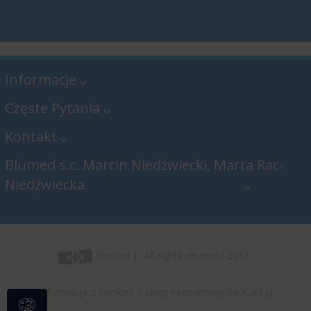
Informacje
Częste Pytania
Kontakt
Blumed s.c. Marcin Niedźwiecki, Marta Rac-
Niedźwiecka
Blumed s.c. Marcin Niedźwiecki,
Marta Rac-Niedźwiecka
Blumed
All rights reserved 2018
blumed@blumed24.pl
Informacja o cookies
|
sklep internetowy
RedCart.pl