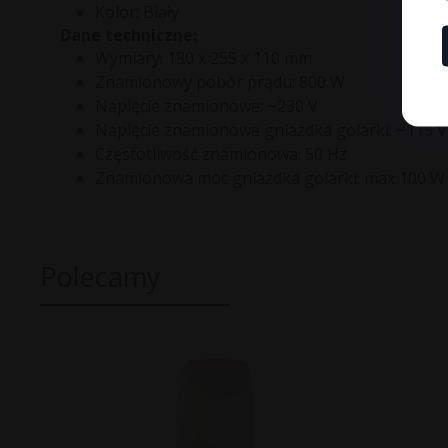
Kolor: Biały
Dane techniczne:
Wymiary: 180 x 255 x 110 mm
Znamionowy pobór prądu: 800 W
Napięcie znamionowe: ~230 V
Napięcie znamionowe gniazdka golarki: ~115 V
Częstotliwość znamionowa: 50 Hz
Znamionowa moc gniazdka golarki: max 100 W
Polecamy