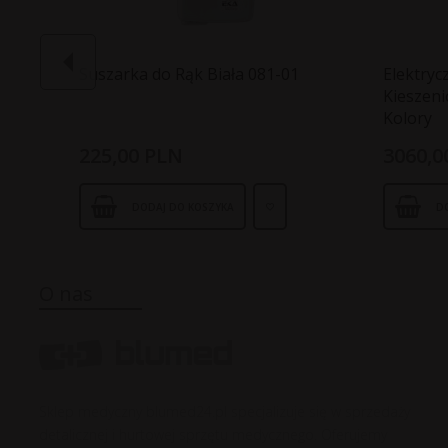
Suszarka do Rąk Biała 081-01
Elektryc
Kieszeni
Kolory
225,
00
PLN
3060,
0
DODAJ DO KOSZYKA
D
O nas
Sklep medyczny blumed24.pl specjalizuje się w sprzedaży
detalicznej i hurtowej sprzętu medycznego. Oferujemy