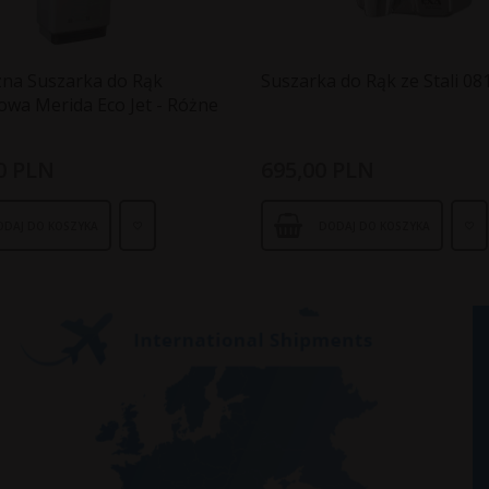
zna Suszarka do Rąk
Suszarka do Rąk ze Stali 08
owa Merida Eco Jet - Różne
0
PLN
695,
00
PLN
ODAJ DO KOSZYKA
DODAJ DO KOSZYKA