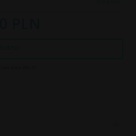
0
PLN
duktu:
iała Biała 095-01