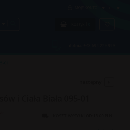
MOJE KONTO
PL
categories_searcher
Koszyk
0
Infolinia: +48 694 229 999
95-01
następny
ów i Ciała Biała 095-01
zie
KOSZT WYSYŁKI OD:
15.00 PLN