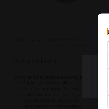
Zasoby dotyczące bezpieczeństwa i produktów
Opis produktu
Opinie Klientó
Wykonana z tworzywa wysokiej jakości ABS, gw
Automatyczny wyłącznik z uchwytem magnety
Uniwersalne gniazdo do przyłączenia golarki
Zabezpieczenie przeciw przegrzaniu
Duża efektywność/ cicha praca
Zabezpieczenie przed kradzieżą