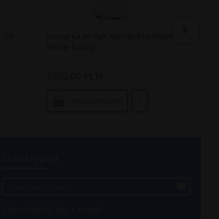
1-29
Suszarka do Rąk Merida Machflow -
Suszar
Różne Kolory
1650,
00
PLN
299,
0
DODAJ DO KOSZYKA
Subskrypcja
Skontaktuj się z nami