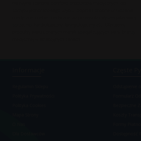
niezwykle szerokie portfolio produktów medycznych, od
sprzętu jednorazowego użytku, poprzez drobne urządzenia
medyczne, meble medyczne, aż po wysoko wyspecjalizowany
sprzęt np. kardiologiczny, laryngologiczny etc. Oferujemy
produkty wielu uznanych marek specjalizujących się w branży
medycznej w atrakcyjnych cenach.
Informacje
Częste Py
Regulamin Sklepu
Odstąpienie
Polityka Prywatności
Formularz Od
Polityka Cookies
Bezpieczne Z
Mapa Strony
Koszty Trans
O Nas
Formy Płatno
Dla Dostawców
Dostępność 