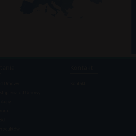
tania
Kontakt
 od Umowy
Kontakt
stąpienia od Umowy
akupy
portu
ści
Produktów