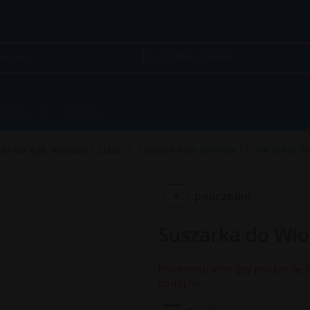
wszystkie kategorie
GŁÓWNA
KONTAKT
ki do Rąk, Włosów i Ciała
Suszarka do Włosów i Ciała Biała 0
poprzedni
Suszarka do Włos
Poinformuj mnie gdy produkt będ
dostępny