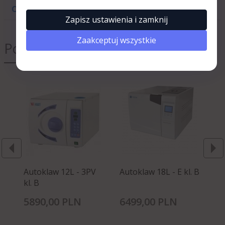
»
Rezygnuję
OPINIE KLIENTÓW
Zapisz ustawienia i zamknij
Zaakceptuj wszystkie
Polecamy
Autoklaw 12L - 3PV
Autoklaw 18L - E kl. B
Au
kl. B
kl.
5890,
00
PLN
6499,
00
PLN
5