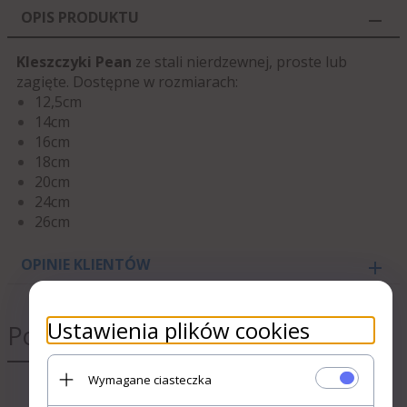
OPIS PRODUKTU
Kleszczyki Pean
ze stali nierdzewnej, proste lub
zagięte. Dostępne w rozmiarach:
12,5cm
14cm
16cm
18cm
20cm
24cm
26cm
OPINIE KLIENTÓW
Ustawienia plików cookies
Polecamy
Wymagane ciasteczka
POTWIERDZAM, ŻE JESTEM