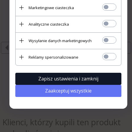
UŻYTKOWNIKIEM
Marketingowe ciasteczka
PROFESJONALNYM Zawartość
strony przeznaczona jest dla
profesjonalnych użytkowników
Analityczne ciasteczka
wykonujących zawody medyczne
lub zajmujących się używaniem
bądź obrotem wyrobami
Wysyłanie danych marketingowych
medycznymi w ramach czynności
Kleszczyki Kelly -
Kleszczyki Crile -
Sp
zawodowych.
Różne Rodzaje
Różne Rodzaje
Ró
Reklamy spersonalizowane
Wchodzę
«
»
Rezygnuję
Zapisz ustawienia i zamknij
35,
00
PLN
29,
00
PLN
24
Zaakceptuj wszystkie
Klienci, którzy kupili ten produkt