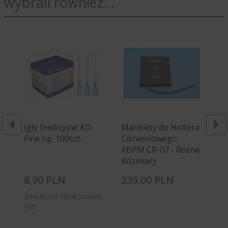
wybrali również...
Igły Iniekcyjne KD-
Mankiety do Holtera
Rę
Fine op. 100szt.
Ciśnieniowego
Be
ABPM CR-07 - Różne
10
Rozmiary
8,
90
PLN
235,
00
PLN
14
Zawartość opakowania:
100