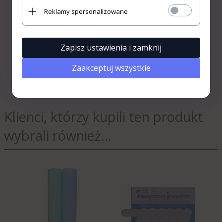
Metalowa KaWe
Reklamy spersonalizowane
Schimmelbusch’a -
Wchodzę
«
Różne Rodzaje
»
Rezygnuję
449,
00
PLN
Zapisz ustawienia i zamknij
Zaakceptuj wszystkie
Klienci, którzy kupili ten produkt
wybrali również...