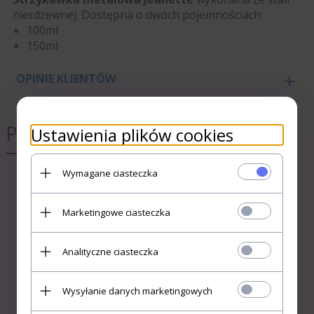
nierdzewnej. Dostępna o dwóch pojemnościach:
100ml
150ml
OPINIE KLIENTÓW
Polecamy
Ustawienia plików cookies
Wymagane ciasteczka
POTWIERDZAM, ŻE JESTEM
UŻYTKOWNIKIEM
Marketingowe ciasteczka
PROFESJONALNYM Zawartość
strony przeznaczona jest dla
profesjonalnych użytkowników
Analityczne ciasteczka
wykonujących zawody
medyczne lub zajmujących się
używaniem bądź obrotem
Wysyłanie danych marketingowych
wyrobami medycznymi w
Strzykawka
ramach czynności zawodowych.