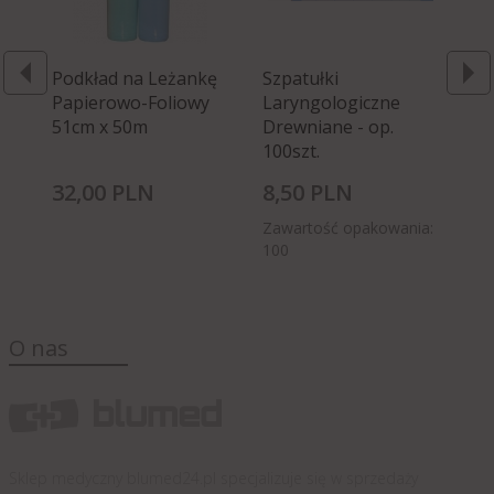
Podkład na Leżankę
Szpatułki
Op
Papierowo-Foliowy
Laryngologiczne
Ri
51cm x 50m
Drewniane - op.
St
100szt.
32,
00
PLN
8,
50
PLN
55
Zawartość opakowania:
100
O nas
Sklep medyczny blumed24.pl specjalizuje się w sprzedaży