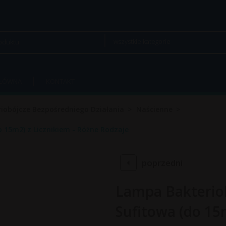
wszystkie kategorie
GŁÓWNA
KONTAKT
iobójcze Bezpośredniego Działania
Naścienne
 15m2) z Licznikiem - Różne Rodzaje
poprzedni
Lampa Bakterio
Sufitowa (do 15