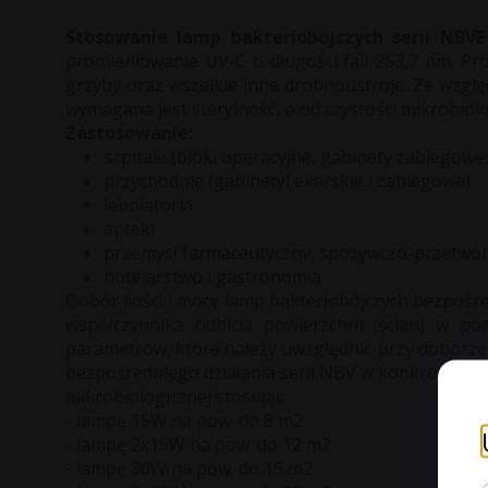
Stosowanie lamp bakteriobójczych serii NBVE
promieniowanie
UV-C o długości fali 253,7 nm. Pr
grzyby oraz wszelkie inne drobnoustroje. Ze wzglę
wymagana jest sterylność,
a od czystości mikrobiol
Zastosowanie:
szpitale (bloki operacyjne, gabinety zabiegow
przychodnie (gabinetyl ekarskie i zabiegowe)
labolatoria
apteki
przemysł farmaceutyczny, spożywczo-przetwór
hotelarstwo i gastronomia
Dobór ilości i mocy lamp bakteriobójczych bezpośred
współczynnika odbicia powierzchni (ścian) w po
parametrów, które należy uwzględnić przy doborze u
bezpośredniego działania serii NBV w konkretnym p
mikrobiologicznej stosując:
- lampę 15W na pow. do 8 m2
- lampę 2x15W na pow. do 12 m2
- lampę 30W na pow. do 15 m2