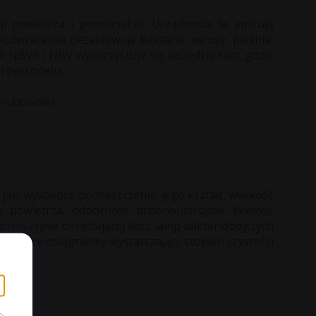
i powietrza i powierzchni. Urządzenia te emitują
eodwracalnie dezaktywuje bakterie, wirusy, pleśnie,
ii NBVE i NBV wykorzystuje się wszędzie tam, gdzie
i personelu.
 brudowniki
 jak: wysokość pomieszczenia, jego kształt, wielkość
ia powietrza, odporność drobnoustrojów. Wielość
recyzyjnie określającej ilość lamp bakteriobójczych
jąć, że osiągniemy wystarczający stopień czystości