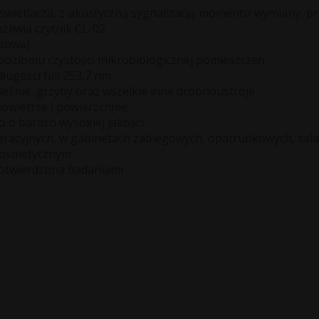
 wyświetlacza, z akustyczną sygnalizacją momentu wymiany
żliwia czytnik CL-02
itowa)
 poziomu czystości mikrobiologicznej pomieszczeń
ługości fali 253,7 nm
leśnie, grzyby oraz wszelkie inne drobnoustroje
owietrze i powierzchnię
 o bardzo wysokiej jakości
racyjnych, w gabinetach zabiegowych, opatrunkowych, salac
kosmetycznym
potwierdzona badaniami