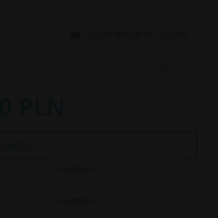
KOSZT WYSYŁKI OD:
15.00 PLN
0
PLN
duktu:
-- wybierz --
-- wybierz --