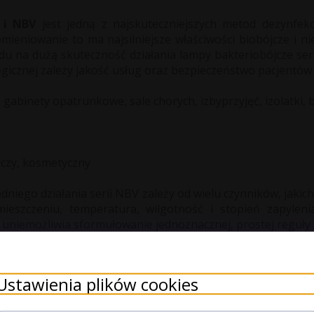
 i NBV
jest jedną z najskuteczniejszych metod dezynfekcj
omieniowanie to ma najsilniejsze właściwości biobójcze i ni
du na dużą skuteczność działania lampy bakteriobójcze ser
ogicznej zależy jakość usług oraz bezpieczeństwo pacjentów 
e, gabinety opatrunkowe, sa
le chorych, izbyprzyjęć, izolatki,
czy, kosmetyczny
niego działania serii NBV zależy od wielu czynników, jakich
mieszczeniu, temperatura, wilgotność i stopień zapylen
niemożliwia sformułowanie jednoznacznej, prostej reguły p
omieszczeniu. Z praktycznego punktu widzenia możemy przy
Ustawienia plików cookies
×