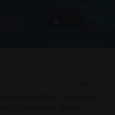
MOJE KONTO
PL
categories_searcher
Koszyk
0
Infolinia: +48 694 229 999
następny
bójcza NBV30NL - Naścienno-
m2) z Licznikiem - Różne