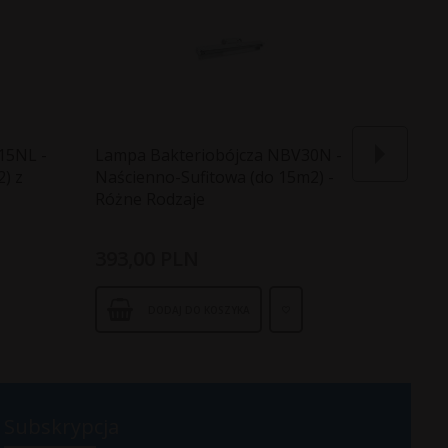
15NL -
Lampa Bakteriobójcza NBV30N -
Lampa
) z
Naścienno-Sufitowa (do 15m2) -
Naście
Różne Rodzaje
Liczni
Rodza
393,
00
PLN
566,
0
DODAJ DO KOSZYKA
Subskrypcja