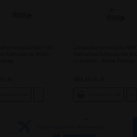
akteriobójcza NBV15N -
Lampa Bakteriobójcza NBV
o-Sufitowa (do 8m2) -
Naścienno-Sufitowa (do 8m2
odzaje
Licznikiem - Różne Rodzaje
PLN
484,
50
PLN
ODAJ DO KOSZYKA
DODAJ DO KOSZYKA