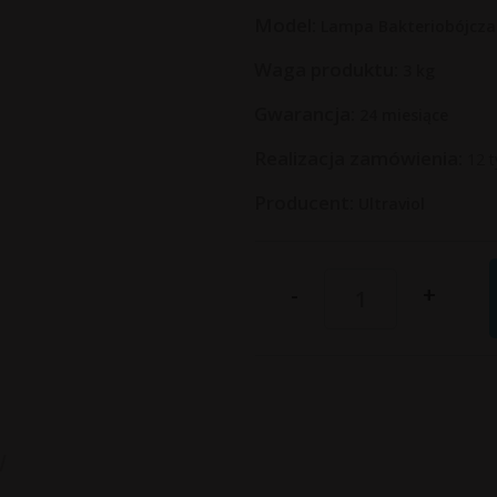
Model:
Lampa Bakteriobójcza 
Waga produktu:
3
kg
Gwarancja:
24 miesiące
Realizacja zamówienia:
12 
Producent:
Ultraviol
-
+
w