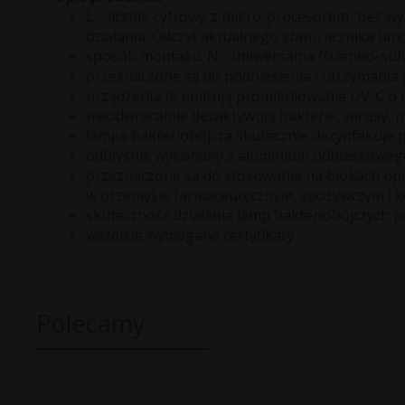
L - licznik cyfrowy z mikro-procesorem, bez
działania. Odczyt aktualnego stanu licznika umo
sposób montażu: N - uniwersalna (ścienno-suf
przeznaczone są do podniesienia i utrzymania
urządzenia te emitują promieniowanie
UV-C
o d
nieodwracalnie dezaktywują bakterie, wirusy, p
lampa bakteriobójcza skutecznie dezynfekuje p
odbłyśnik wykonany z aluminium odblaskowego
przeznaczone są do stosowania na blokach ope
w przemyśle farmaceutycznym, spożywczym i 
skuteczność działania lamp bakteriobójczych 
wszelkie wymagane certyfikaty
Polecamy