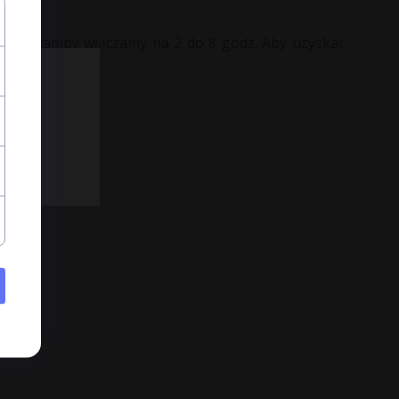
acyjna) lampy włączamy na 2 do 8 godz. Aby uzyskać
0 minut.