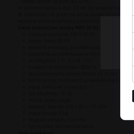
- lampę 2x30W na pow. do 22 m2
W pomieszczeniu o wys. 2,5 do 3m w warunkach po
W zależności od przeznaczenia pomieszczenia (sala
wyraźny efekt dezynfekcji powietrza w pomieszczen
Dane techniczne lampy NBV 30 NL:
napięcie zasilania:
230 V 50 Hz
pobór mocy:
40 VA
element emitujący promieniowanie UV-C:
TUV
natężenie promieniowania UV-C
w odległości 1 m :
2,3 W / m2
trwałość promiennika :
8000 h
dezynfekowana powierzchnia:
12-15 m2
obrót lampy (możliwość ustawienia kąta naświe
klasa zabezpieczenia ppor.:
I
typ obudowy :
IP 20
rodzaj pracy:
ciągła
wymiary kopuły:
925 x 85 x 135 mm
masa kopuły:
3 kg
długość uchwytu:
120 mm
typ licznika:
bez wyświetlacza
Opis produktu: