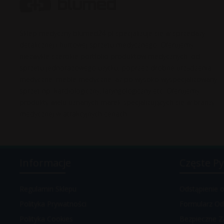
Sklep medyczny blumed24.pl specjalizuje się w sprzedaży
detalicznej i hurtowej sprzętu medycznego. Oferujemy
niezwykle szerokie portfolio produktów medycznych, od
sprzętu jednorazowego użytku, poprzez drobne urządzenia
medyczne, meble medyczne, aż po wysoko wyspecjalizowany
sprzęt np. kardiologiczny, laryngologiczny etc. Oferujemy
produkty wielu uznanych marek specjalizujących się w branży
medycznej w atrakcyjnych cenach.
Informacje
Częste Py
Regulamin Sklepu
Odstąpienie
Polityka Prywatności
Formularz Od
Polityka Cookies
Bezpieczne Z