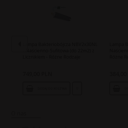
Lampa Bakteriobójcza NBV2x30NL
Lampa B
- Naścienno-Sufitowa (do 22m2) z
Naścienn
Licznikiem - Różne Rodzaje
Różne R
749,
00
PLN
384,
00
DODAJ DO KOSZYKA
D
O nas