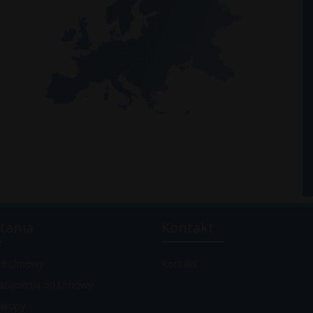
tania
Kontakt
 od Umowy
Kontakt
stąpienia od Umowy
akupy