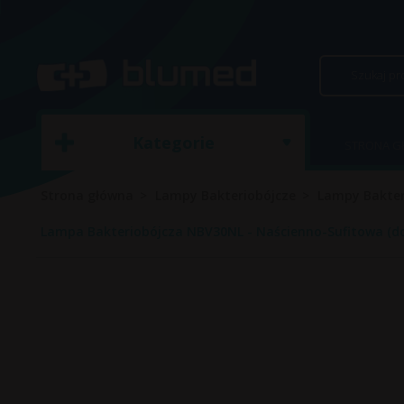
Kategorie
STRONA 
Strona główna
Lampy Bakteriobójcze
Lampy Bakter
Lampa Bakteriobójcza NBV30NL - Naścienno-Sufitowa (do