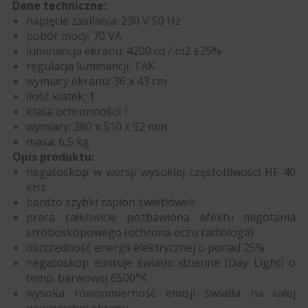
Dane techniczne:
napięcie zasilania:
230 V 50 Hz
pobór mocy:
70 VA
luminancja ekranu:
4200 cd / m2 ±25%
regulacja luminancji:
TAK
wymiary ekranu:
36 x 43 cm
ilość klatek:
1
klasa ochronności:
I
wymiary:
380 x 510 x 92 mm
masa:
6,5 kg
Opis produktu:
negatoskop w wersji wysokiej częstotliwości HF 40
kHz
bardzo szybki zapłon świetlówek
praca całkowicie pozbawiona efektu migotania
stroboskopowego (ochrona oczu radiologa)
oszczędność energii elektrycznej o ponad 25%
negatoskop emituje światło dzienne (Day Light) o
temp. barwowej 6500°K
wysoka równomierność emisji światła na całej
powierzchni ekranu