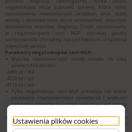
procesu diagnozy radiologicznej.
Niska jakość
negatoskopu może stanowić barierę, która mimo
zastosowania nowoczesnych urządzeń oraz dużej
wiedzy i doświadczenia może uniemożliwić lekarzowi
postawienie właściwej diagnozy.
Dzięki zastosowaniu
w negatoskopach serii NGP wysokiej jakości
komponentów oferujemy naszym klientom urządzenia
najwyższej jakości.
Parametry negatoskopów serii NGP:
Wysoka równomierność emisji światła na całej
powierzchni ekranu:
4490 cd / m2
4320 cd / m2
4110 cd / m2
Tylko negatoskopy serii NGP posiadają tak dobre
parametry równomierności oświetlenia i wielkości
natężenia oświetlenia pomiar wykonany wg normy
DIN 6856 (Niemcy)
Jednolity ekran we wszystkich typach
Ustawienia plików cookies
negatoskopów wykonany z wysokogatunkowego
metalplexu altuglas