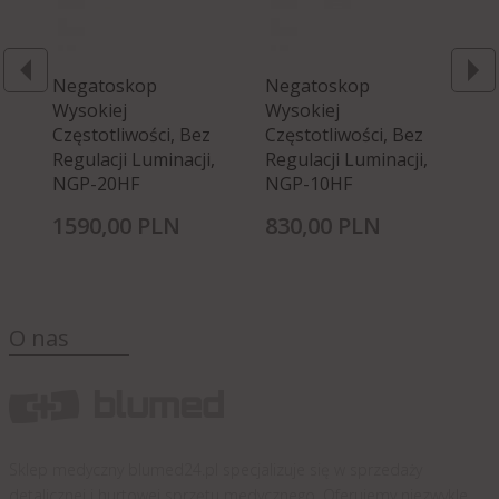
Negatoskop
Negatoskop
Ne
Wysokiej
Wysokiej
Wy
Częstotliwości, Bez
Częstotliwości, Bez
Cz
Regulacji Luminacji,
Regulacji Luminacji,
Re
NGP-20HF
NGP-10HF
N
1590,
00
PLN
830,
00
PLN
3
O nas
Sklep medyczny blumed24.pl specjalizuje się w sprzedaży
detalicznej i hurtowej sprzętu medycznego. Oferujemy niezwykle