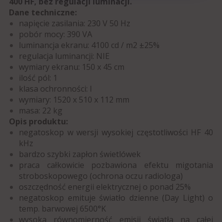
400 HF, bez regulacji luminacji.
Dane techniczne:
napięcie zasilania:
230 V 50 Hz
pobór mocy:
390 VA
luminancja ekranu:
4100 cd / m2 ±25%
regulacja luminancji:
NIE
wymiary ekranu:
150 x 45 cm
ilość pól:
1
klasa ochronności:
I
wymiary:
1520 x 510 x 112 mm
masa:
22 kg
Opis produktu:
negatoskop w wersji wysokiej częstotliwości HF 40
kHz
bardzo szybki zapłon świetlówek
praca całkowicie pozbawiona efektu migotania
stroboskopowego (ochrona oczu radiologa)
oszczędność energii elektrycznej o ponad 25%
negatoskop emituje światło dzienne (Day Light) o
temp. barwowej 6500°K
wysoka równomierność emisji światła na całej