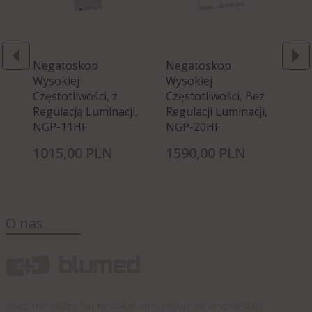
Negatoskop
Negatoskop
Ne
Wysokiej
Wysokiej
Wy
Częstotliwości, z
Częstotliwości, Bez
Cz
Regulacją Luminacji,
Regulacji Luminacji,
Re
NGP-11HF
NGP-20HF
N
1015,
00
PLN
1590,
00
PLN
83
O nas
Sklep medyczny blumed24.pl specjalizuje się w sprzedaży