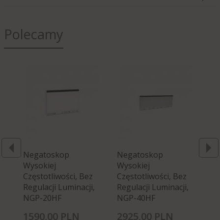
Polecamy
Negatoskop
Negatoskop
Ne
Wysokiej
Wysokiej
Wy
Częstotliwości, Bez
Częstotliwości, Bez
Cz
Regulacji Luminacji,
Regulacji Luminacji,
Re
NGP-20HF
NGP-40HF
N
1590,
00
PLN
2925,
00
PLN
2