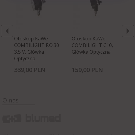
Otoskop KaWe
Otoskop KaWe
Ot
COMBILIGHT F.O.30
COMBILIGHT C10,
EU
3,5 V, Główka
Główka Optyczna
Gł
Optyczna
339,
00
PLN
159,
00
PLN
22
O nas