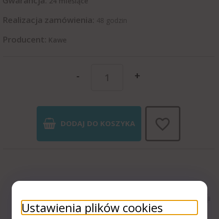
Gwarancja:
24 miesiące
Realizacja zamówienia:
48 godzin
Producent:
Kawe
-
+
DODAJ DO KOSZYKA
Ustawienia plików cookies