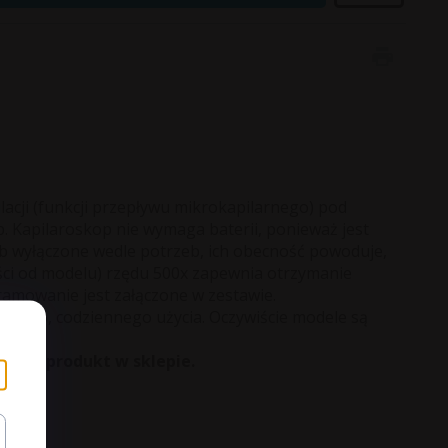
acji (funkcji przepływu mikrokapilarnego) pod
 Kapilaroskop nie wymaga baterii, ponieważ jest
lub wyłączone wedle potrzeb, ich obecność powoduje,
ości od modelu) rzędu 500x zapewnia otrzymanie
amowanie jest załączone w zestawie.
wnego, codziennego użycia. Oczywiście modele są
leżny produkt w sklepie.