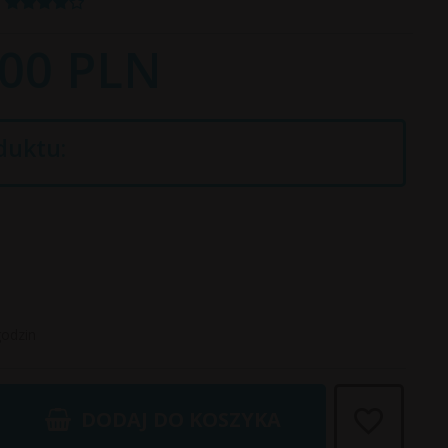
00
PLN
duktu:
godzin
DODAJ DO KOSZYKA