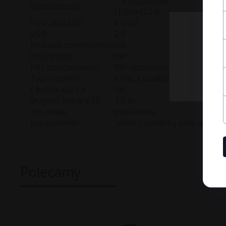
1,3 megapixeli
Rozdzielczość
(1280x1024)
Ilość diod LED
8 diod
USB
2.0
Blokada powiększenia
tak
Polaryzacja
nie
Filtr podczerwieni
filtr odcinający IR> 650 nm
Typ soczewki
szkło z powłoką antyrefleksy
Certyfikacja CE
tak
długość kable USB
1,8 m
obudowa
plastikowa
typ soczewki
szkło z powłoką antyrefleksy
Polecamy