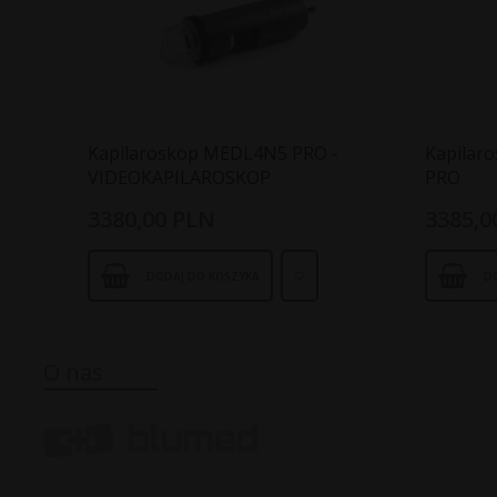
Kapilaroskop MEDL4N5 PRO -
Kapilar
VIDEOKAPILAROSKOP
PRO
3380,
00
PLN
3385,
0
DODAJ DO KOSZYKA
D
O nas