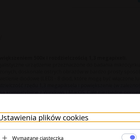
w
większeniem 500x i rozdzielczością 1,3 megapixeli.
jalistyczne urządzenie przeznaczone do badania mikrocyrkul
zonych, doskonale ostrych obrazów w bardzo prosty sposób.
wietlenie diodowe (LED) - 8 diod, które mogą być włączone 
ozdzielczość rzędu 1,3 megapiksela i powiększenie (w zależn
 są kompatybilne z Windows i MacOS. Całe niezbędne oprogr
owę dzięki czemu jest odpowiednim urządzeniem do intensy
dzeń Medycznych 93/42/EEC, z poprawkami w 2007/47/EC.
zdjęć za pomocą pedału sterującego. Dostępny jako nieza
Ustawienia plików cookies
×
Wymagane ciasteczka