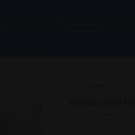
wszystkie kategorie
GŁÓWNA
KONTAKT
N5
poprzedni
Kapilaroskop 
PRODUKT DOSTĘPNY!