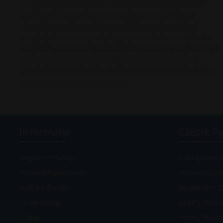
Sklep medyczny blumed24.pl specjalizuje się w sprzedaży
detalicznej i hurtowej sprzętu medycznego. Oferujemy
niezwykle szerokie portfolio produktów medycznych, od
sprzętu jednorazowego użytku, poprzez drobne urządzenia
medyczne, meble medyczne, aż po wysoko wyspecjalizowany
sprzęt np. kardiologiczny, laryngologiczny etc. Oferujemy
produkty wielu uznanych marek specjalizujących się w branży
medycznej w atrakcyjnych cenach.
Informacje
Częste Py
Regulamin Sklepu
Odstąpienie
Polityka Prywatności
Formularz Od
Polityka Cookies
Bezpieczne Z
Mapa Strony
Koszty Trans
O Nas
Formy Płatno