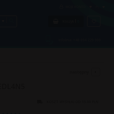
MOJE KONTO
PL
categories_searcher
Koszyk
0
Infolinia: +48 694 229 999
następny
MEDL4N5
KOSZT WYSYŁKI OD:
15.00 PLN