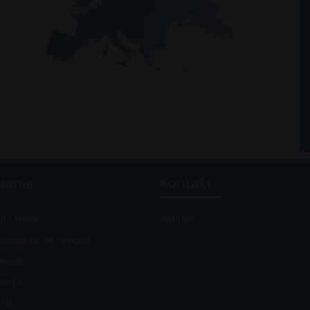
tania
Kontakt
 od Umowy
Kontakt
stąpienia od Umowy
akupy
portu
ści