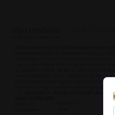
Opis produktu
Opinie Klientó
Kapilaroskop Dino-Lite (VideoKapilaroskop) z po
Kapilaroskop Dino-Lite (VideoKapilaroskop) to spec
paznokciami. Utrwalanie i przechowywanie powięks
zasilany przez złącze USB. Posiada bardzo jasne oś
iż zewnętrzne źródło światła nie jest niezbędne. R
bardzo wyraźnego zdjęcia. Kapilaroskopy Dino-Lite
Kapilaroskop posiada wytrzymałą, plastikową obud
certyfikowane zgodnie z Dyrektywą dotyczącą Urzą
Opcjonalnie - istnieje możliwość robienia 
DANE TECHNICZNE:
Parametry
MEDL4N5
Powiększenie
500x