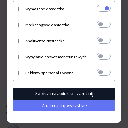
Wymagane ciasteczka
POTWIERDZAM, ŻE JESTEM
UŻYTKOWNIKIEM
Marketingowe ciasteczka
PROFESJONALNYM Zawartość
strony przeznaczona jest dla
profesjonalnych użytkowników
Analityczne ciasteczka
wykonujących zawody
medyczne lub zajmujących się
używaniem bądź obrotem
Wysyłanie danych marketingowych
wyrobami medycznymi w
ramach czynności zawodowych.
Reklamy spersonalizowane
Wchodzę
«
»
Rezygnuję
Zapisz ustawienia i zamknij
Zaakceptuj wszystkie
Codotex 6 Elastyczna Siatka do Podtrzymywania
Opatrunku (Podudzie, Ramię, Głowa, Kolano) -
Długości 1m i 10m