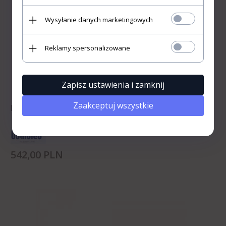
medyczne lub zajmujących się
używaniem bądź obrotem
Wysyłanie danych marketingowych
wyrobami medycznymi w
ramach czynności zawodowych.
Reklamy spersonalizowane
Wchodzę
«
»
Rezygnuję
Zapisz ustawienia i zamknij
Zaakceptuj wszystkie
Puszka do Sterylizacji PSG-100
542,
00
PLN